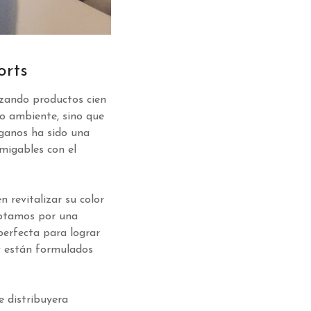
orts
lizando productos cien
o ambiente, sino que
eganos ha sido una
amigables con el
 revitalizar su color
Optamos por una
perfecta para lograr
y están formulados
e distribuyera