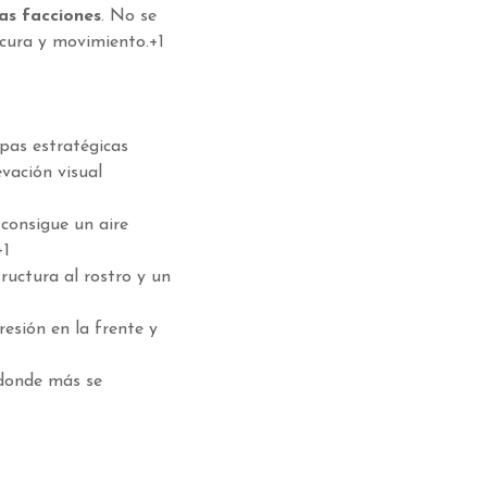
as facciones
.
No se
scura y movimiento.
+1
apas estratégicas
evación visual
 consigue un aire
+1
ructura al rostro y un
resión en la frente y
donde más se