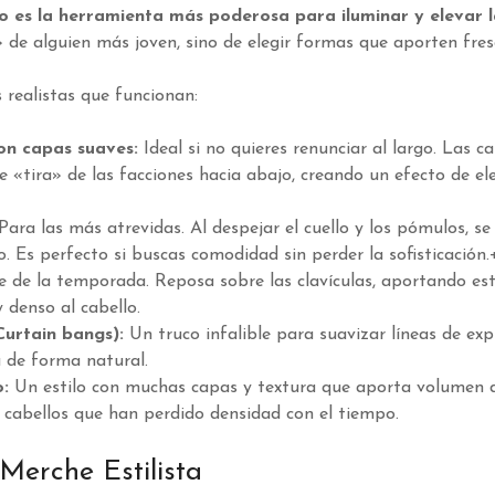
o es la herramienta más poderosa para iluminar y elevar l
» de alguien más joven, sino de elegir formas que aporten fre
 realistas que funcionan:
on capas suaves:
Ideal si no quieres renunciar al largo. Las c
e «tira» de las facciones hacia abajo, creando un efecto de el
Para las más atrevidas. Al despejar el cuello y los pómulos, se
 Es perfecto si buscas comodidad sin perder la sofisticación.
e de la temporada. Reposa sobre las clavículas, aportando est
 denso al cabello.
(Curtain bangs):
Un truco infalible para suavizar líneas de exp
 de forma natural.
o:
Un estilo con muchas capas y textura que aporta volumen 
a cabellos que han perdido densidad con el tiempo.
Merche Estilista