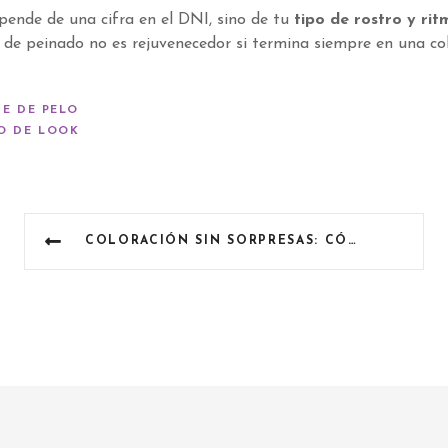
epende de una cifra en el DNI, sino de tu
tipo de rostro y rit
 de peinado no es rejuvenecedor si termina siempre en una co
E DE PELO
O DE LOOK
COLORACIÓN SIN SORPRESAS: CÓMO ELEGIR EL TONO IDEAL SEGÚN TU PIEL Y OJOS