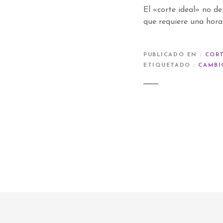
El «corte ideal» no d
que requiere una hora
PUBLICADO EN
CORT
ETIQUETADO
CAMBI
N
a
v
e
g
a