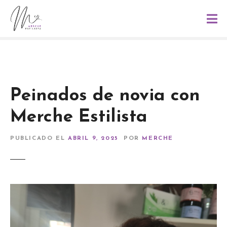
S
a
l
t
a
r
a
l
Peinados de novia con
c
Merche Estilista
o
n
t
PUBLICADO EL
ABRIL 9, 2025
POR
MERCHE
e
n
i
d
o