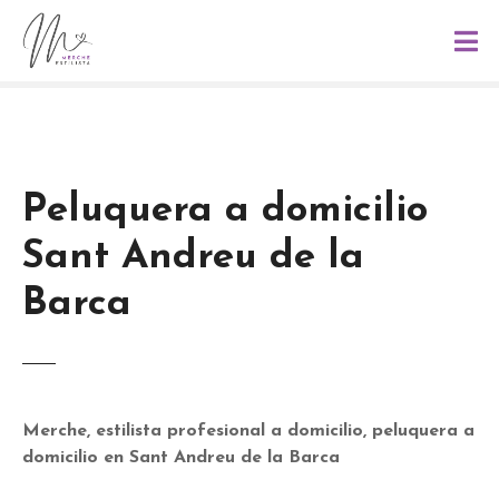
S
a
l
t
a
r
a
l
Peluquera a domicilio
c
Sant Andreu de la
o
n
Barca
t
e
n
i
d
Merche, estilista profesional a domicilio, peluquera a
o
domicilio en Sant Andreu de la Barca