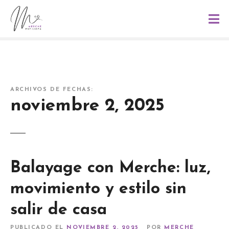
S
a
l
t
a
r
a
ARCHIVOS DE FECHAS:
l
noviembre 2, 2025
c
o
n
t
e
Balayage con Merche: luz,
n
i
movimiento y estilo sin
d
o
salir de casa
PUBLICADO EL
NOVIEMBRE 2, 2025
POR
MERCHE